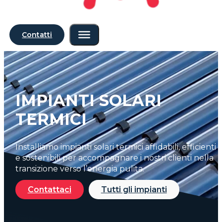
Contatti
IMPIANTI SOLARI
TERMICI
Installiamo impianti solari termici affidabili, efficienti
e sostenibili per accompagnare i nostri clienti nella
transizione verso l’energia pulita.
Contattaci
Tutti gli impianti