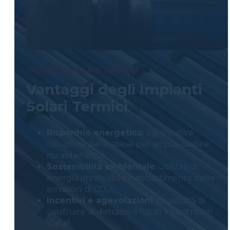
IMPIANTI SOLARI TERMICI
Vantaggi degli Impianti
Solari Termici
Risparmio energetico
: significativa
riduzione delle spese per acqua calda e
riscaldamento.
Sostenibilità ambientale
: utilizzo di
energia rinnovabile e abbattimento delle
emissioni di CO₂.
Incentivi e agevolazioni
: possibilità di
usufruire di detrazioni fiscali e contributi
statali.