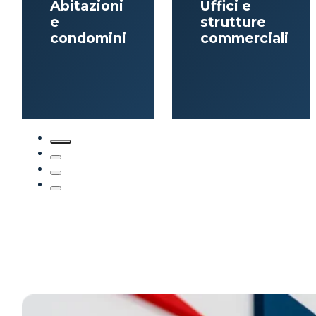
Abitazioni
Uffici e
e
strutture
condomini
commerciali