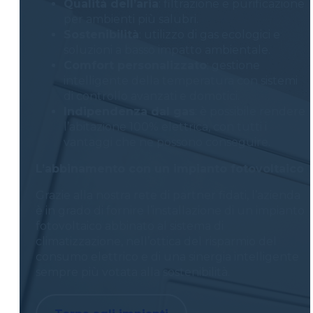
Qualità dell’aria
: filtrazione e purificazione
per ambienti più salubri.
Sostenibilità
: utilizzo di gas ecologici e
soluzioni a basso impatto ambientale.
Comfort personalizzato
: gestione
intelligente della temperatura con sistemi
di controllo avanzati e domotici.
Indipendenza dal gas
: è possibile rendere
l’abitazione 100% elettrica, con tutti i
vantaggi che ne possono conseguire.
L’abbinamento con un impianto fotovoltaico
Grazie alla nostra rete di partner fidati, l’azienda
è in grado di fornire l’installazione di un impianto
fotovoltaico abbinato al sistema di
climatizzazione, nell’ottica del risparmio del
consumo elettrico e di una sinergia intelligente
sempre più votata alla sostenibilità.