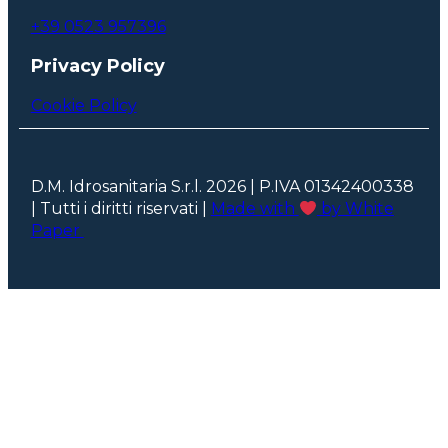
+39 0523 957396
Privacy Policy
Cookie Policy
D.M. Idrosanitaria S.r.l. 2026 | P.IVA 01342400338
| Tutti i diritti riservati |
Made with
by White
Paper