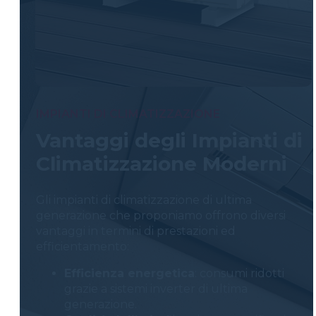
IMPIANTI DI CLIMATIZZAZIONE
Vantaggi degli Impianti di
Climatizzazione Moderni
Gli impianti di climatizzazione di ultima
generazione che proponiamo offrono diversi
vantaggi in termini di prestazioni ed
efficientamento:
Efficienza energetica
: consumi ridotti
grazie a sistemi inverter di ultima
generazione.