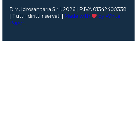
D.M. Idrosanitaria S.r.l. 2026 | P.IVA 01342400338
| Tutti i diritti riservati |
Made with
by White
Paper