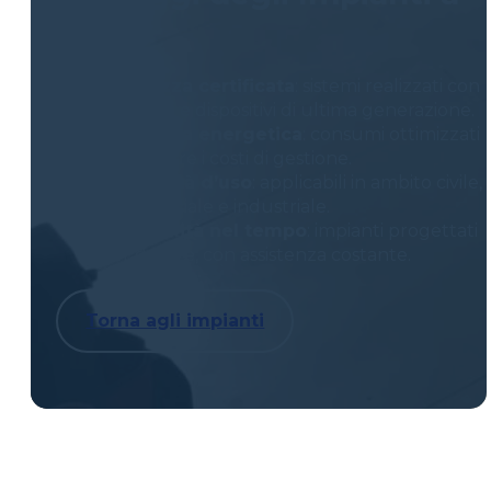
Gas
Sicurezza certificata
: sistemi realizzati con
materiali e dispositivi di ultima generazione.
Efficienza energetica
: consumi ottimizzati
per ridurre i costi di gestione.
Versatilità d’uso
: applicabili in ambito civile,
commerciale e industriale.
Affidabilità nel tempo
: impianti progettati
per durare, con assistenza costante.
Torna agli impianti