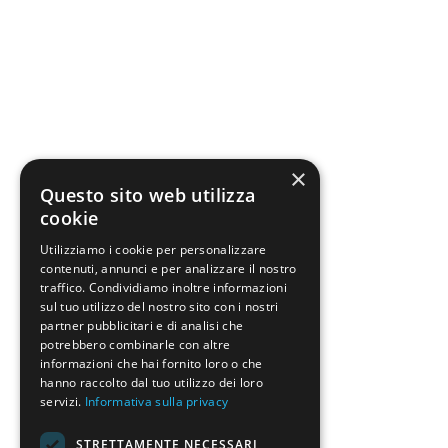
×
Questo sito web utilizza
cookie
Utilizziamo i cookie per personalizzare
contenuti, annunci e per analizzare il nostro
traffico. Condividiamo inoltre informazioni
sul tuo utilizzo del nostro sito con i nostri
partner pubblicitari e di analisi che
potrebbero combinarle con altre
informazioni che hai fornito loro o che
hanno raccolto dal tuo utilizzo dei loro
servizi.
Informativa sulla privacy
STRETTAMENTE NECESSARI