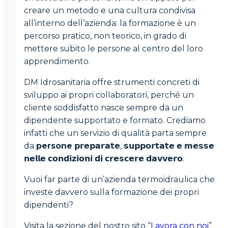
creare un metodo e una cultura condivisa
all’interno dell’azienda: la formazione è un
percorso pratico, non teorico, in grado di
mettere subito le persone al centro del loro
apprendimento.
DM Idrosanitaria offre strumenti concreti di
sviluppo ai propri collaboratori, perché un
cliente soddisfatto nasce sempre da un
dipendente supportato e formato. Crediamo
infatti che un servizio di qualità parta sempre
da
persone
𝗽𝗿𝗲𝗽𝗮𝗿𝗮𝘁𝗲, 𝘀𝘂𝗽𝗽𝗼𝗿𝘁𝗮𝘁𝗲 𝗲 𝗺𝗲𝘀𝘀𝗲
𝗻𝗲𝗹𝗹𝗲 𝗰𝗼𝗻𝗱𝗶𝘇𝗶𝗼𝗻𝗶 𝗱𝗶 𝗰𝗿𝗲𝘀𝗰𝗲𝗿𝗲 𝗱𝗮𝘃𝘃𝗲𝗿𝗼.
Vuoi far parte di un’azienda termoidraulica che
investe davvero sulla formazione dei propri
dipendenti?
Visita la sezione del nostro sito “
Lavora con noi
”